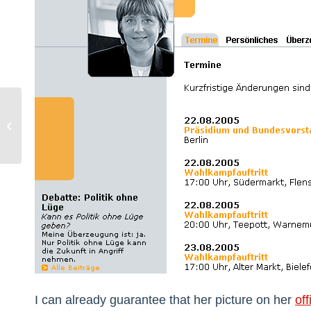
Chad Kroski – The Second Coming
I can already guarantee that her picture on her
off