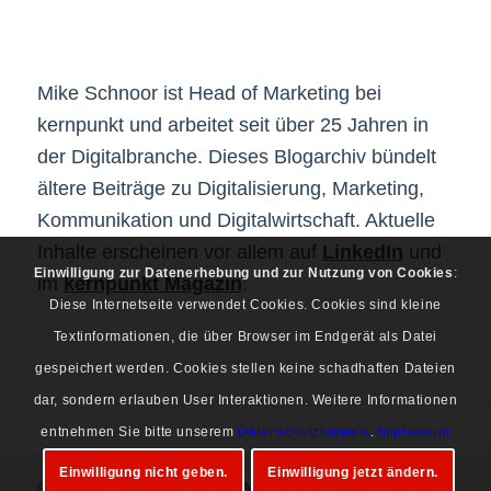
Mike Schnoor ist Head of Marketing bei
kernpunkt und arbeitet seit über 25 Jahren in
der Digitalbranche. Dieses Blogarchiv bündelt
ältere Beiträge zu Digitalisierung, Marketing,
Kommunikation und Digitalwirtschaft. Aktuelle
Inhalte erscheinen vor allem auf
LinkedIn
und
Einwilligung zur Datenerhebung und zur Nutzung von Cookies
:
im
kernpunkt Magazin
.
Diese Internetseite verwendet Cookies. Cookies sind kleine
Textinformationen, die über Browser im Endgerät als Datei
gespeichert werden. Cookies stellen keine schadhaften Dateien
dar, sondern erlauben User Interaktionen. Weitere Informationen
entnehmen Sie bitte unserem
Datenschutzhinweis
.
Impressum
Einwilligung nicht geben.
Einwilligung jetzt ändern.
© Copyright 1997-2026 Mike Schnoor. Alle Rechte vorbehalten.