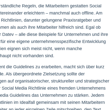
ständliche Regeln, die Mitarbeitern gestatten Social
ereinander erleichtern – manchmal auch offline. Am
a Richtlinien, darunter gelungene Praxisratgeber und
n als auch ihre Mitarbeiter hilfreich sind. Egal ob
Datev – alle diese Beispiele für Unternehmen und ihre
 für eine eigene unternehmensspezifische Entwicklung
nien eignen sich meist nicht, wenn manche
aupt nicht vorhanden sind.
gent die Guidelines zu erarbeiten, macht sich über kurz
e. Als übergeordnete Zielsetzung sollte der
n auf organisatorischer, struktureller und strategischer
r Social Media Richtlinie eines fremden Unternehmens
Media Guidelines das Unternehmen zu stärken. Jedem
tlinien im Idealfall gemeinsam mit seinen Mitarbeitern
iter an jeder einzelnen Zeile mitschreiben, den Text