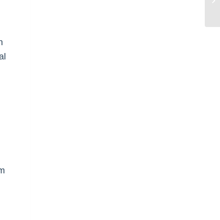
n
al
em