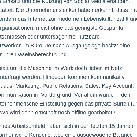
Einsatz und die Nutzung von Social Media erlauben.
stattet. Die Unternehmenslenker haben erkannt, dass ihr
 sondern das Internet zur modernen Lebenskultur zählt un
rganisationen, meist ohne das geringste Gespür für
ntschlossen oder untersagen frei nutzbare
tzwerken im Büro. Je nach Ausgangslage besitzt eine
en ihre Daseinsberechtigung.
statt um die Maschine im Werk doch lieber im Netz
iv hinterfragt werden. Hingegen kommen kommunikativ
 aus: Marketing, Public Relations, Sales, Key Account,
ommunikation im Vordergrund. Vor allem würde in den
ernehmerische Einstellung gegen das private Surfen fü
o wird denn ernsthaft noch offline gearbeitet?
es Arbeitsumfeld haben sich in den letzten 15 Jahren
er harmonische Konsens, also eine ausgewogene Balance