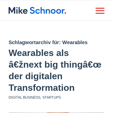
Schlagwortarchiv für:
Wearables
Wearables als
â€žnext big thingâ€œ
der digitalen
Transformation
DIGITAL BUSINESS
,
STARTUPS