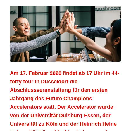
Am 17. Februar 2020 findet ab 17 Uhr im 44-
forty four in Düsseldorf die
Abschlussveranstaltung für den ersten
Jahrgang des Future Champions
Accelerators statt. Der Accelerator wurde
von der Universität Duisburg-Essen, der
Universität zu Köln und der Heinrich Heine