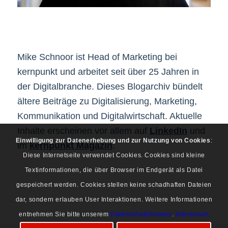
Mike Schnoor ist Head of Marketing bei
kernpunkt und arbeitet seit über 25 Jahren in
der Digitalbranche. Dieses Blogarchiv bündelt
ältere Beiträge zu Digitalisierung, Marketing,
Kommunikation und Digitalwirtschaft. Aktuelle
Inhalte erscheinen vor allem auf
LinkedIn
und
Einwilligung zur Datenerhebung und zur Nutzung von Cookies
:
im
kernpunkt Magazin
.
Diese Internetseite verwendet Cookies. Cookies sind kleine
Textinformationen, die über Browser im Endgerät als Datei
gespeichert werden. Cookies stellen keine schadhaften Dateien
dar, sondern erlauben User Interaktionen. Weitere Informationen
entnehmen Sie bitte unserem
Datenschutzhinweis
.
Impressum