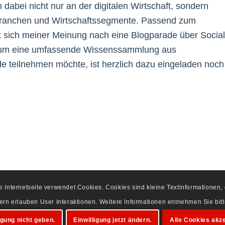
 dabei nicht nur an der digitalen Wirtschaft, sondern
n Branchen und Wirtschaftssegmente. Passend zum
et sich meiner Meinung nach eine Blogparade über Social
n, um eine umfassende Wissenssammlung aus
e teilnehmen möchte, ist herzlich dazu eingeladen noch
se Internetseite verwendet Cookies. Cookies sind kleine Textinformationen
dern erlauben User Interaktionen. Weitere Informationen entnehmen Sie bi
igung nicht geben.
Einwilligung jetzt ändern.
Alle Cookies akze