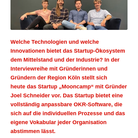
Welche Technologien und welche
Innovationen bietet das Startup-Ökosystem
dem Mittelstand und der Industrie? In der
Interviewreihe mit Gründerinnen und
Gründern der Region Köln stellt sich
heute
das Startup „Mooncamp“ mit Gründer
Joel Schneider vor. Das Startup bietet eine
vollständig anpassbare OKR-Software, die
sich auf die individuellen Prozesse und das
eigene Vokabular jeder Organisation
abstimmen lässt.