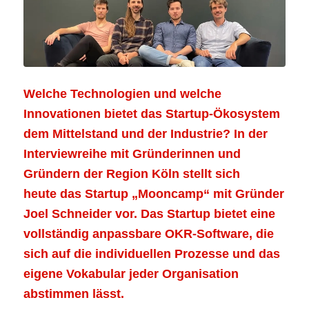
Welche Technologien und welche
Innovationen bietet das Startup-Ökosystem
dem Mittelstand und der Industrie? In der
Interviewreihe mit Gründerinnen und
Gründern der Region Köln stellt sich
heute
das Startup „Mooncamp“ mit Gründer
Joel Schneider vor. Das Startup bietet eine
vollständig anpassbare OKR-Software, die
sich auf die individuellen Prozesse und das
eigene Vokabular jeder Organisation
abstimmen lässt.