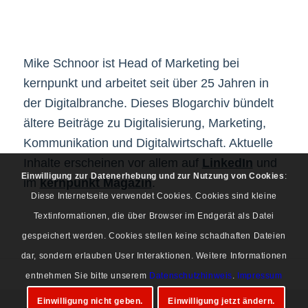
Mike Schnoor ist Head of Marketing bei
kernpunkt und arbeitet seit über 25 Jahren in
der Digitalbranche. Dieses Blogarchiv bündelt
ältere Beiträge zu Digitalisierung, Marketing,
Kommunikation und Digitalwirtschaft. Aktuelle
Inhalte erscheinen vor allem auf
LinkedIn
und
Einwilligung zur Datenerhebung und zur Nutzung von Cookies
:
im
kernpunkt Magazin
.
Diese Internetseite verwendet Cookies. Cookies sind kleine
Textinformationen, die über Browser im Endgerät als Datei
gespeichert werden. Cookies stellen keine schadhaften Dateien
dar, sondern erlauben User Interaktionen. Weitere Informationen
entnehmen Sie bitte unserem
Datenschutzhinweis
.
Impressum
Einwilligung nicht geben.
Einwilligung jetzt ändern.