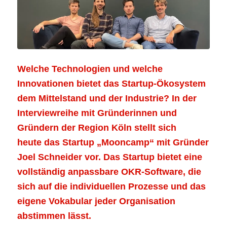
Welche Technologien und welche
Innovationen bietet das Startup-Ökosystem
dem Mittelstand und der Industrie? In der
Interviewreihe mit Gründerinnen und
Gründern der Region Köln stellt sich
heute
das Startup „Mooncamp“ mit Gründer
Joel Schneider vor. Das Startup bietet eine
vollständig anpassbare OKR-Software, die
sich auf die individuellen Prozesse und das
eigene Vokabular jeder Organisation
abstimmen lässt.