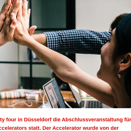
ty four in Düsseldorf die Abschlussveranstaltung fü
elerators statt. Der Accelerator wurde von der