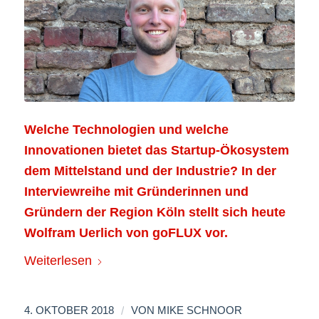
Welche Technologien und welche
Innovationen bietet das Startup-Ökosystem
dem Mittelstand und der Industrie? In der
Interviewreihe mit Gründerinnen und
Gründern der Region Köln stellt sich heute
Wolfram Uerlich von goFLUX vor.
Weiterlesen
/
4. OKTOBER 2018
VON
MIKE SCHNOOR