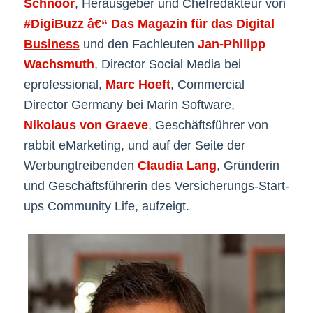
Schnoor
, Herausgeber und Chefredakteur von
#DigiBuzz â€“ Das Magazin für das Digital
Business
und den Fachleuten
Jan-Philipp
Wachsmuth
, Director Social Media bei
eprofessional,
Marc Hoeft
, Commercial
Director Germany bei Marin Software,
Nikolaus von Graeve
, Geschäftsführer von
rabbit eMarketing, und auf der Seite der
Werbungtreibenden
Claudia Lang
, Gründerin
und Geschäftsführerin des Versicherungs-Start-
ups Community Life, aufzeigt.