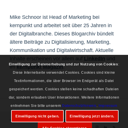
Mike Schnoor ist Head of Marketing bei
kernpunkt und arbeitet seit über 25 Jahren in
der Digitalbranche. Dieses Blogarchiv bündelt
ältere Beiträge zu Digitalisierung, Marketing,
Kommunikation und Digitalwirtschaft. Aktuelle
Inhalte erscheinen vor allem auf
LinkedIn
und
Einwilligung zur Datenerhebung und zur Nutzung von Cookies
:
im
kernpunkt Magazin
.
Diese Internetseite verwendet Cookies. Cookies sind kleine
Textinformationen, die über Browser im Endgerät als Datei
gespeichert werden. Cookies stellen keine schadhaften Dateien
dar, sondern erlauben User Interaktionen. Weitere Informationen
entnehmen Sie bitte unserem
Datenschutzhinweis
.
Impressum
Einwilligung nicht geben.
Einwilligung jetzt ändern.
© Copyright 1997-2026 Mike Schnoor. Alle Rechte vorbehalten.