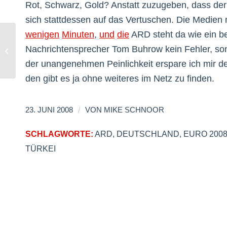
Rot, Schwarz, Gold? Anstatt zuzugeben, dass der 
sich stattdessen auf das Vertuschen. Die Medien
wenigen
Minuten
,
und
die
ARD steht da wie ein b
Nachrichtensprecher Tom Buhrow kein Fehler, son
GMail aus Deutschland abgekappt
der unangenehmen Peinlichkeit erspare ich mir 
den gibt es ja ohne weiteres im Netz zu finden.
/
23. JUNI 2008
VON
MIKE SCHNOOR
SCHLAGWORTE:
ARD
,
DEUTSCHLAND
,
EURO 200
TÜRKEI