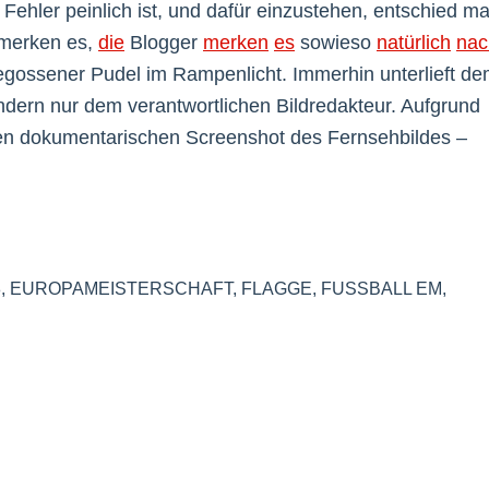
Fehler peinlich ist, und dafür einzustehen, entschied m
 merken es,
die
Blogger
merken
es
sowieso
natürlich
nac
egossener Pudel im Rampenlicht. Immerhin unterlieft d
dern nur dem verantwortlichen Bildredakteur. Aufgrund
den dokumentarischen Screenshot des Fernsehbildes –
8
,
EUROPAMEISTERSCHAFT
,
FLAGGE
,
FUSSBALL EM
,