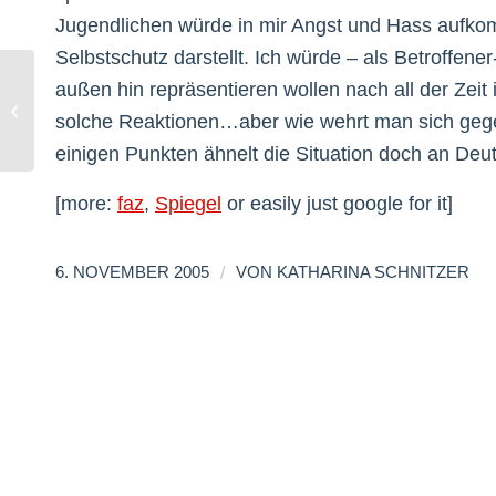
Jugendlichen würde in mir Angst und Hass aufko
Selbstschutz darstellt. Ich würde – als Betroffen
außen hin repräsentieren wollen nach all der Zei
Germanism made the Front Page
solche Reaktionen…aber wie wehrt man sich gegen
einigen Punkten ähnelt die Situation doch an De
[more:
faz
,
Spiegel
or easily just google for it]
/
6. NOVEMBER 2005
VON
KATHARINA SCHNITZER