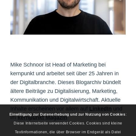
Mike Schnoor ist Head of Marketing bei
kernpunkt und arbeitet seit über 25 Jahren in
der Digitalbranche. Dieses Blogarchiv bündelt
ältere Beiträge zu Digitalisierung, Marketing,
Kommunikation und Digitalwirtschaft. Aktuelle
Inhalte erscheinen vor allem auf
LinkedIn
und
Einwilligung zur Datenerhebung und zur Nutzung von Cookies
:
im
kernpunkt Magazin
.
Diese Internetseite verwendet Cookies. Cookies sind kleine
Textinformationen, die über Browser im Endgerät als Datei