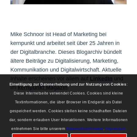
Mike Schnoor ist Head of Marketing bei
kernpunkt und arbeitet seit über 25 Jahren in
der Digitalbranche. Dieses Blogarchiv bündelt
ältere Beiträge zu Digitalisierung, Marketing,
Kommunikation und Digitalwirtschaft. Aktuelle
Inhalte erscheinen vor allem auf
LinkedIn
und
Einwilligung zur Datenerhebung und zur Nutzung von Cookies
:
im
kernpunkt Magazin
.
Diese Internetseite verwendet Cookies. Cookies sind kleine
Textinformationen, die über Browser im Endgerät als Datei
gespeichert werden. Cookies stellen keine schadhaften Dateien
dar, sondern erlauben User Interaktionen. Weitere Informationen
entnehmen Sie bitte unserem
Datenschutzhinweis
.
Impressum