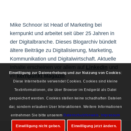
Mike Schnoor ist Head of Marketing bei
kernpunkt und arbeitet seit über 25 Jahren in
der Digitalbranche. Dieses Blogarchiv bündelt
ältere Beiträge zu Digitalisierung, Marketing,
Kommunikation und Digitalwirtschaft. Aktuelle
Inhalte erscheinen vor allem auf
LinkedIn
und
Einwilligung zur Datenerhebung und zur Nutzung von Cookies
:
im
kernpunkt Magazin
.
Diese Internetseite verwendet Cookies. Cookies sind kleine
Textinformationen, die über Browser im Endgerät als Datei
gespeichert werden. Cookies stellen keine schadhaften Dateien
dar, sondern erlauben User Interaktionen. Weitere Informationen
entnehmen Sie bitte unserem
Datenschutzhinweis
.
Impressum
Einwilligung nicht geben.
Einwilligung jetzt ändern.
© Copyright 1997-2026 Mike Schnoor. Alle Rechte vorbehalten.