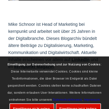
Mike Schnoor ist Head of Marketing bei
kernpunkt und arbeitet seit über 25 Jahren in
der Digitalbranche. Dieses Blogarchiv bündelt
ältere Beiträge zu Digitalisierung, Marketing,
Kommunikation und Digitalwirtschaft. Aktuelle
Inhalte erscheinen vor allem auf
LinkedIn
und
Einwilligung zur Datenerhebung und zur Nutzung von Cookies
:
im
kernpunkt Magazin
.
Diese Internetseite verwendet Cookies. Cookies sind kleine
Textinformationen, die über Browser im Endgerät als Datei
gespeichert werden. Cookies stellen keine schadhaften Dateien
dar, sondern erlauben User Interaktionen. Weitere Informationen
entnehmen Sie bitte unserem
Datenschutzhinweis
.
Impressum
Einwilligung nicht geben.
Einwilligung jetzt ändern.