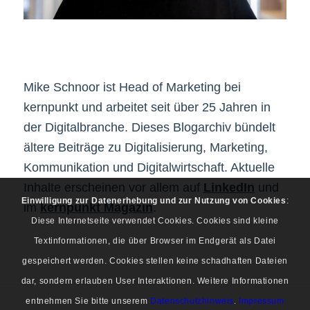
Mike Schnoor ist Head of Marketing bei
kernpunkt und arbeitet seit über 25 Jahren in
der Digitalbranche. Dieses Blogarchiv bündelt
ältere Beiträge zu Digitalisierung, Marketing,
Kommunikation und Digitalwirtschaft. Aktuelle
Inhalte erscheinen vor allem auf
LinkedIn
und
Einwilligung zur Datenerhebung und zur Nutzung von Cookies
:
im
kernpunkt Magazin
.
Diese Internetseite verwendet Cookies. Cookies sind kleine
Textinformationen, die über Browser im Endgerät als Datei
gespeichert werden. Cookies stellen keine schadhaften Dateien
dar, sondern erlauben User Interaktionen. Weitere Informationen
entnehmen Sie bitte unserem
Datenschutzhinweis
.
Impressum