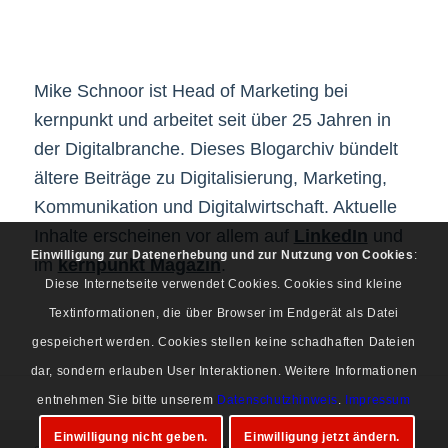
Mike Schnoor ist Head of Marketing bei
kernpunkt und arbeitet seit über 25 Jahren in
der Digitalbranche. Dieses Blogarchiv bündelt
ältere Beiträge zu Digitalisierung, Marketing,
Kommunikation und Digitalwirtschaft. Aktuelle
Inhalte erscheinen vor allem auf
LinkedIn
und
Einwilligung zur Datenerhebung und zur Nutzung von Cookies
:
im
kernpunkt Magazin
.
Diese Internetseite verwendet Cookies. Cookies sind kleine
Textinformationen, die über Browser im Endgerät als Datei
gespeichert werden. Cookies stellen keine schadhaften Dateien
dar, sondern erlauben User Interaktionen. Weitere Informationen
entnehmen Sie bitte unserem
Datenschutzhinweis
.
Impressum
Einwilligung nicht geben.
Einwilligung jetzt ändern.