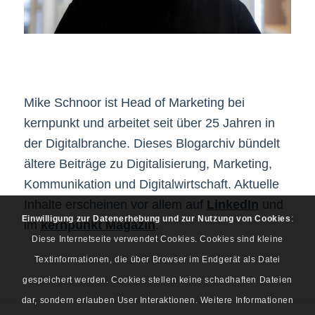
Mike Schnoor ist Head of Marketing bei
kernpunkt und arbeitet seit über 25 Jahren in
der Digitalbranche. Dieses Blogarchiv bündelt
ältere Beiträge zu Digitalisierung, Marketing,
Kommunikation und Digitalwirtschaft. Aktuelle
Inhalte erscheinen vor allem auf
LinkedIn
und
Einwilligung zur Datenerhebung und zur Nutzung von Cookies
:
im
kernpunkt Magazin
.
Diese Internetseite verwendet Cookies. Cookies sind kleine
Textinformationen, die über Browser im Endgerät als Datei
gespeichert werden. Cookies stellen keine schadhaften Dateien
dar, sondern erlauben User Interaktionen. Weitere Informationen