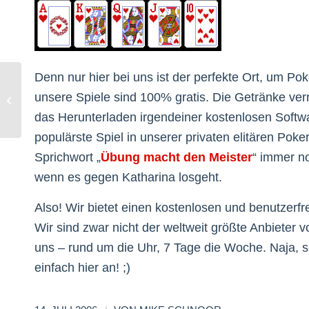
Denn nur hier bei uns ist der perfekte Ort, um Po
unsere Spiele sind 100% gratis. Die Getränke ver
Verbesserung des Webseiten-Layouts
das Herunterladen irgendeiner kostenlosen Softwa
populärste Spiel in unserer privaten elitären Poke
Sprichwort „
Übung macht den Meister
“ immer no
wenn es gegen Katharina losgeht.
Also! Wir bietet einen kostenlosen und benutzerf
Wir sind zwar nicht der weltweit größte Anbieter 
uns – rund um die Uhr, 7 Tage die Woche. Naja, s
einfach hier an! ;)